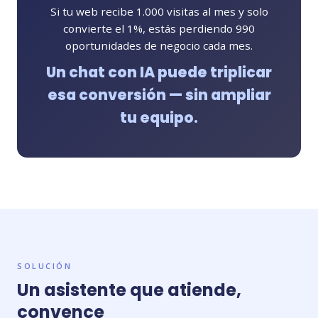
Si tu web recibe 1.000 visitas al mes y solo
convierte el 1%, estás perdiendo 990
oportunidades de negocio cada mes.
Un chat con IA puede triplicar
esa conversión — sin ampliar
tu equipo.
SOLUCIÓN
Un asistente que atiende,
convence