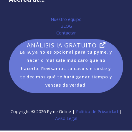
Nuestro equipo
BLOG
Contactar
ANÁLISIS IA GRATUITO
La IA ya no es opcional para tu pyme, y
hacerlo mal sale más caro que no
hacerlo. Revisamos tu caso sin coste y
te decimos qué te hará ganar tiempo y
ventas de verdad.
Copyright © 2026 Pyme Online |
Política de Privacidad
|
Aviso Legal