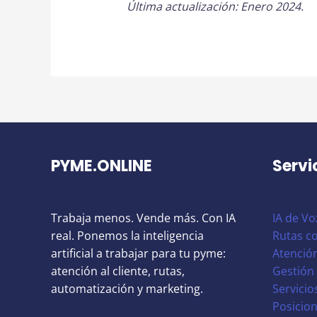
Última actualización: Enero 2024.
PYME.ONLINE
Servi
Trabaja menos. Vende más. Con IA
IA de Vo
real. Ponemos la inteligencia
Rutas co
artificial a trabajar para tu pyme:
Atención
atención al cliente, rutas,
Gestión 
automatización y marketing.
Servicio
Posicio