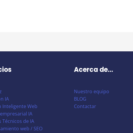
cios
Acerca de...
z
Nuestro equipo
n IA
BLOG
 Inteligente Web
Contactar
empresarial IA
s Técnicos de IA
namiento web / SEO