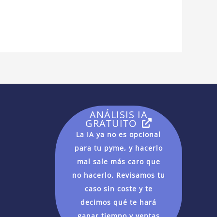
ANÁLISIS IA
GRATUITO
La IA ya no es opcional
para tu pyme, y hacerlo
mal sale más caro que
no hacerlo. Revisamos tu
caso sin coste y te
decimos qué te hará
ganar tiempo y ventas