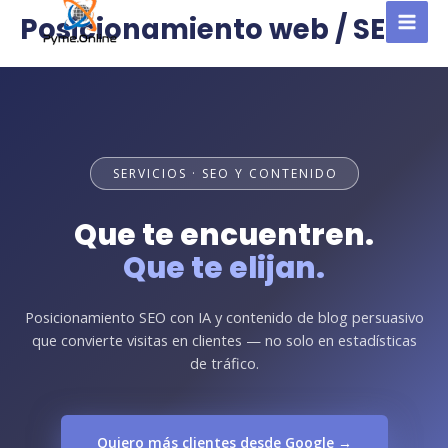
al
Posicionamiento web / SEO
contenido
MAI
MEN
SERVICIOS · SEO Y CONTENIDO
Que te encuentren.
Que te elijan.
Posicionamiento SEO con IA y contenido de blog persuasivo
que convierte visitas en clientes — no solo en estadísticas
de tráfico.
Quiero más clientes desde Google →