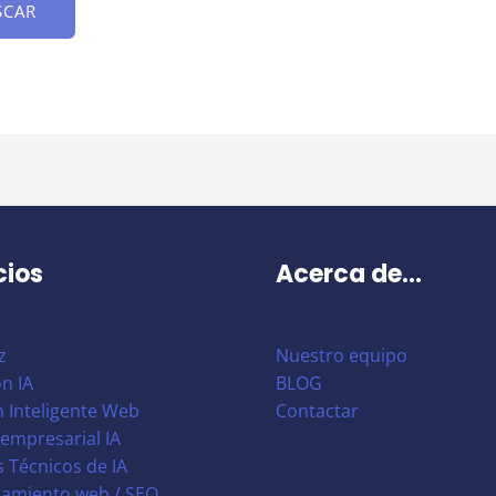
cios
Acerca de...
z
Nuestro equipo
n IA
BLOG
 Inteligente Web
Contactar
empresarial IA
s Técnicos de IA
namiento web / SEO