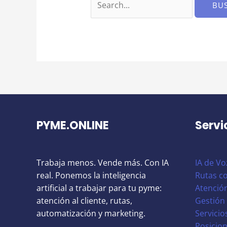
por:
PYME.ONLINE
Servi
Trabaja menos. Vende más. Con IA
IA de Vo
real. Ponemos la inteligencia
Rutas co
artificial a trabajar para tu pyme:
Atención
atención al cliente, rutas,
Gestión 
automatización y marketing.
Servicio
Posicio