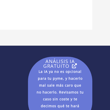
ANÁLISIS IA
GRATUITO
La IA ya no es opcional
para tu pyme, y hacerlo
mal sale más caro que
no hacerlo. Revisamos tu
caso sin coste y te
decimos qué te hará