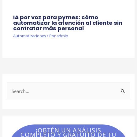
IA por voz para pymes: cómo
automatizar la atención al cliente sin
contratar más personal
Automatizaciones
/ Por
admin
B
u
s
c
a
¡OBTÉN UN ANÁLISIS
r
COMPLETO Y GRATUITO DE TU