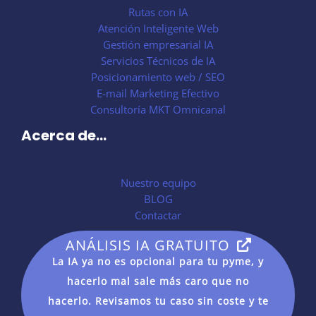
Rutas con IA
Atención Inteligente Web
Gestión empresarial IA
Servicios Técnicos de IA
Posicionamiento web / SEO
E-mail Marketing Efectivo
Consultoría MKT Omnicanal
Acerca de...
Nuestro equipo
BLOG
Contactar
ANÁLISIS IA GRATUITO
La IA ya no es opcional para tu pyme, y
hacerlo mal sale más caro que no
hacerlo. Revisamos tu caso sin coste y te