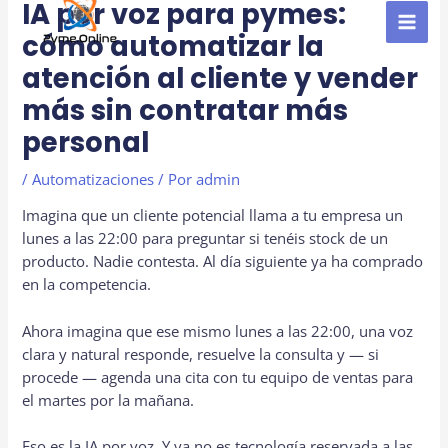
al
IA por voz para pymes:
contenido
MAI
cómo automatizar la
atención al cliente y vender
MEN
más sin contratar más
personal
/
Automatizaciones
/ Por
admin
Imagina que un cliente potencial llama a tu empresa un
lunes a las 22:00 para preguntar si tenéis stock de un
producto. Nadie contesta. Al día siguiente ya ha comprado
en la competencia.
Ahora imagina que ese mismo lunes a las 22:00, una voz
clara y natural responde, resuelve la consulta y — si
procede — agenda una cita con tu equipo de ventas para
el martes por la mañana.
Eso es la IA por voz. Y ya no es tecnología reservada a las