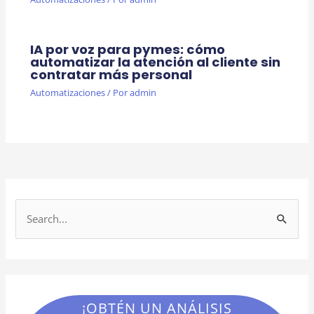
IA por voz para pymes: cómo
automatizar la atención al cliente sin
contratar más personal
Automatizaciones
/ Por
admin
B
u
s
c
a
¡OBTÉN UN ANÁLISIS
r