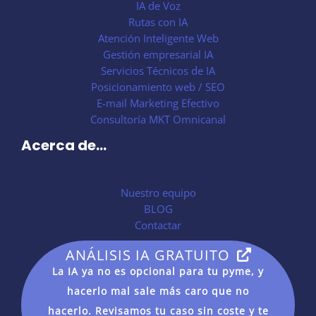
IA de Voz
Rutas con IA
Atención Inteligente Web
Gestión empresarial IA
Servicios Técnicos de IA
Posicionamiento web / SEO
E-mail Marketing Efectivo
Consultoría MKT Omnicanal
Acerca de...
Nuestro equipo
BLOG
Contactar
ANÁLISIS IA GRATUITO
La IA ya no es opcional para tu pyme, y
hacerlo mal sale más caro que no
hacerlo. Revisamos tu caso sin coste y te