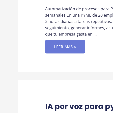
Automatización de procesos para P
semanales En una PYME de 20 emple
3 horas diarias a tareas repetitivas
seguimiento, generar informes, act
que tu empresa gasta en …
AUTOMATIZACIÓN
LEER MÁS »
DE
PROCESOS
PARA
PYMES:
GUÍA
PASO
A
PASO
PARA
AHORRAR
10
HORAS
SEMANALES
IA por voz para 