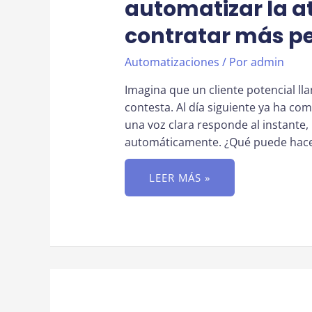
automatizar la at
contratar más p
Automatizaciones
/ Por
admin
Imagina que un cliente potencial ll
contesta. Al día siguiente ya ha co
una voz clara responde al instante,
automáticamente. ¿Qué puede hacer
IA
LEER MÁS »
POR
VOZ
PARA
PYMES:
CÓMO
AUTOMATIZAR
LA
ATENCIÓN
AL
CLIENTE
SIN
CONTRATAR
MÁS