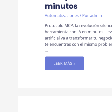
minutos
Automatizaciones
/ Por
admin
Protocolo MCP: la revolución silen
herramienta con IA en minutos Llev
artificial va a transformar tu negoci
te encuentras con el mismo problem
…
PROTOCOLO
LEER MÁS »
MCP:
LA
REVOLUCIÓN
SILENCIOSA
QUE
PERMITE
A
TU
PYME
CONECTAR
CUALQUIER
HERRAMIENTA
CON