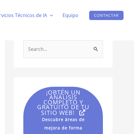
rvicios Técnicos de IA
Equipo
CONTACTAR
B
u
s
c
a
¡OBTÉN UN
r
ANÁLISIS
COMPLETO Y
p
GRATUITO DE TU
SITIO WEB!
o
Descubre áreas de
r
mejora de forma
: