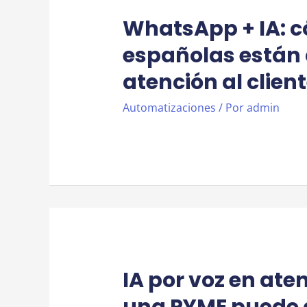
IA
EN
WhatsApp + IA: 
MINUTOS
españolas están
atención al clien
Automatizaciones
/ Por
admin
IA por voz en ate
una PYME puede a