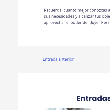
Recuerda, cuanto mejor conozcas a t
sus necesidades y alcanzar tus obj
aprovechar el poder del Buyer Pers
Navegación
←
Entrada anterior
de
entradas
Entrada