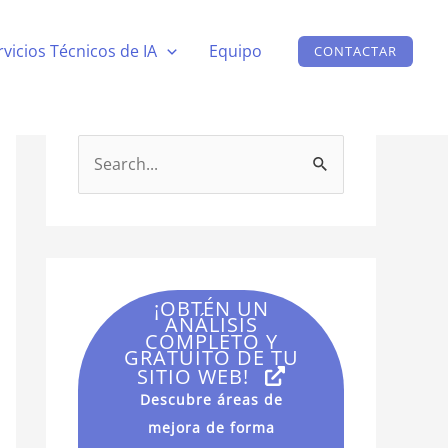
rvicios Técnicos de IA
Equipo
CONTACTAR
B
u
s
c
a
¡OBTÉN UN
r
ANÁLISIS
COMPLETO Y
p
GRATUITO DE TU
SITIO WEB!
o
Descubre áreas de
r
mejora de forma
: