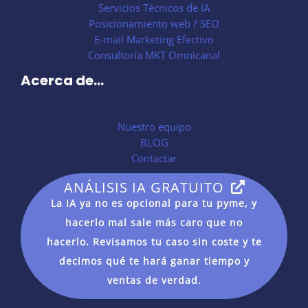
Servicios Técnicos de IA
Posicionamiento web / SEO
E-mail Marketing Efectivo
Consultoría MKT Omnicanal
Acerca de...
Nuestro equipo
BLOG
Contactar
ANÁLISIS IA GRATUITO
La IA ya no es opcional para tu pyme, y
hacerlo mal sale más caro que no
hacerlo. Revisamos tu caso sin coste y te
decimos qué te hará ganar tiempo y
ventas de verdad.