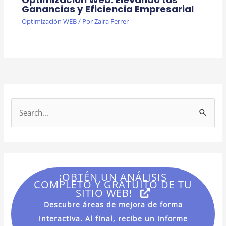
Ganancias y Eficiencia Empresarial
Optimización WEB
/ Por
Zaira Ferrer
B
u
s
c
a
¡OBTÉN UN ANÁLISIS
r
COMPLETO Y GRATUITO DE TU
SITIO WEB!
p
Descubre áreas de mejora de forma
o
interactiva. Al final, recibe un informe
r