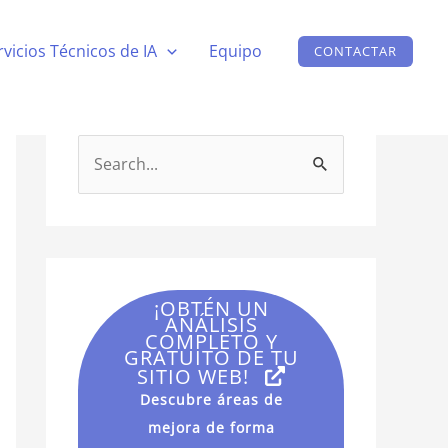
rvicios Técnicos de IA
Equipo
CONTACTAR
B
u
s
c
a
¡OBTÉN UN
r
ANÁLISIS
COMPLETO Y
p
GRATUITO DE TU
SITIO WEB!
o
Descubre áreas de
r
mejora de forma
: